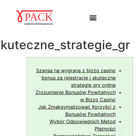
Szansa_na_wygraną_z_b