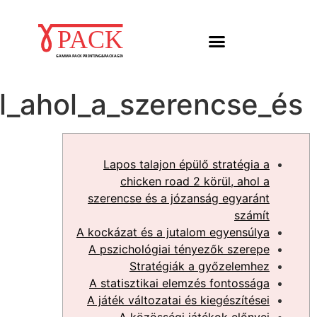
Lapos_talajon_épülő_st