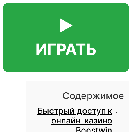
▶️
ИГРАТЬ
Содержимое
Быстрый доступ к
онлайн-казино
Boostwin